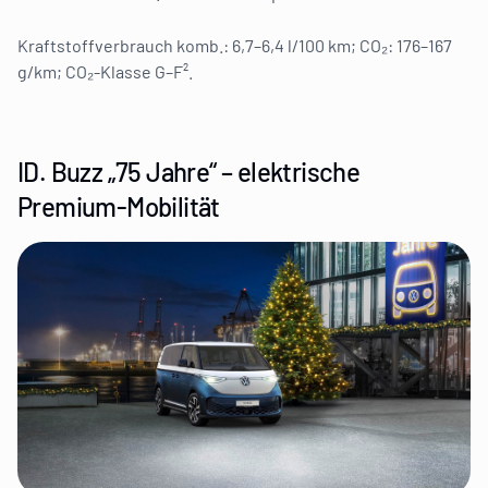
Kraftstoffverbrauch komb.: 6,7–6,4 l/100 km; CO₂: 176–167
g/km; CO₂-Klasse G–F².
ID. Buzz „75 Jahre“ – elektrische
Premium-Mobilität