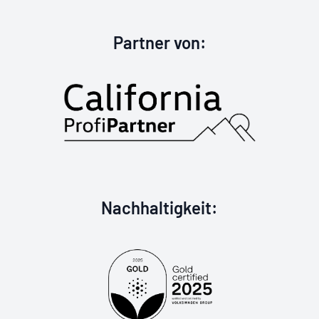
California Profi
Partner von
:
Goldzertifizier
Nachhaltigkeit
: