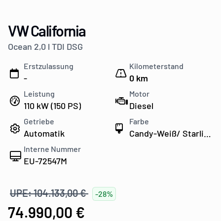
VW California
Ocean 2,0 l TDI DSG
Erstzulassung
Kilometerstand
-
0 km
Leistung
Motor
110 kW (150 PS)
Diesel
Getriebe
Farbe
Automatik
Candy-Weiß/ Starlight Blue Metallic/ Dach Deep Black Perleffekt
Interne Nummer
EU-72547M
UPE: 104.133,00 €
-28%
74.990,00 €