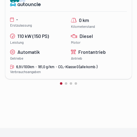
-
0 km
Erstzulassung
Kilometerstand
110 kW (150 PS)
Diesel
Leistung
Motor
Automatik
Frontantrieb
Getriebe
Antrieb
6,9 l/100km・181,0 g/km・CO₂-Klasse G (alle komb.)
Verbrauchsangaben