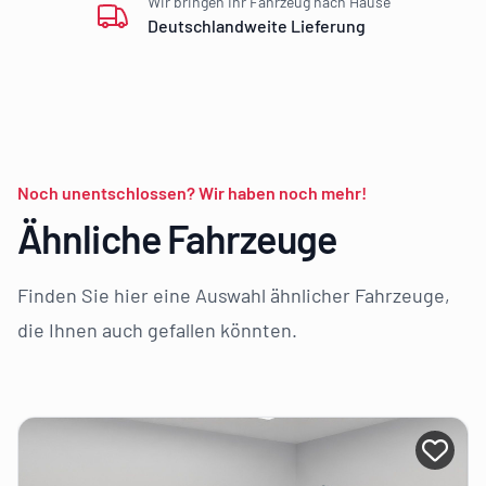
Wir bringen Ihr Fahrzeug nach Hause
Deutschlandweite Lieferung
Noch unentschlossen? Wir haben noch mehr!
Ähnliche Fahrzeuge
Finden Sie hier eine Auswahl ähnlicher Fahrzeuge,
die Ihnen auch gefallen könnten.
i AZF Member anmelden
Bei A