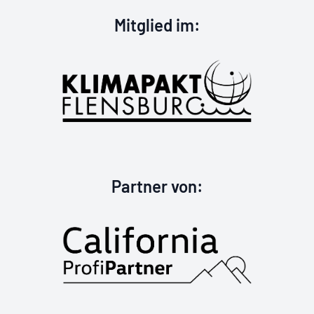
Klimapakt Flen
Mitglied im
:
California Profi
Partner von
: