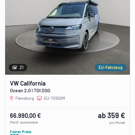
21
EU-Fahrzeug
VW California
Ocean 2,0 l TDI DSG
Flensburg
EU-72550M
ab 359 €
66.990,00 €
MwSt. ausweisbar
pro Monat
Fairer Preis