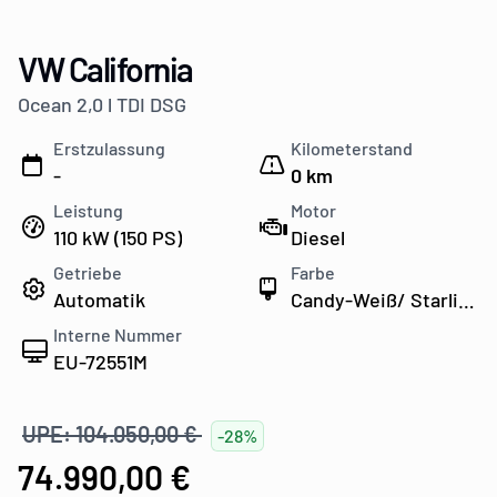
VW California
Ocean 2,0 l TDI DSG
Erstzulassung
Kilometerstand
-
0 km
Leistung
Motor
110 kW (150 PS)
Diesel
Getriebe
Farbe
Automatik
Candy-Weiß/ Starlight Blue Metallic
Interne Nummer
EU-72551M
UPE: 104.050,00 €
-28%
74.990,00 €