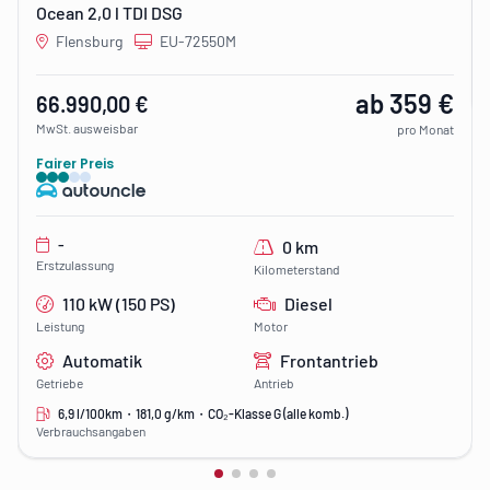
Ocean 2,0 l TDI DSG
Flensburg
EU-72550M
ab 359 €
66.990,00 €
MwSt. ausweisbar
pro Monat
Fairer Preis
-
0 km
Erstzulassung
Kilometerstand
110 kW (150 PS)
Diesel
Leistung
Motor
Automatik
Frontantrieb
Getriebe
Antrieb
6,9 l/100km・181,0 g/km・CO₂-Klasse G (alle komb.)
Verbrauchsangaben