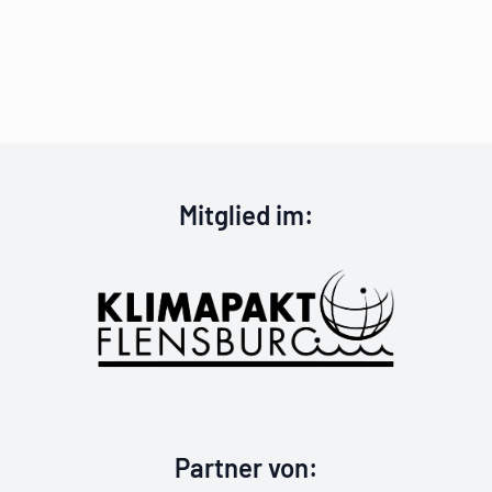
Klimapakt Flen
Mitglied im
:
California Profi
Partner von
: