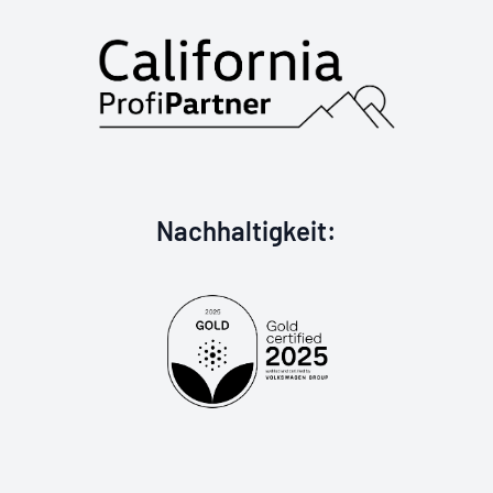
Goldzertifizier
Nachhaltigkeit
: