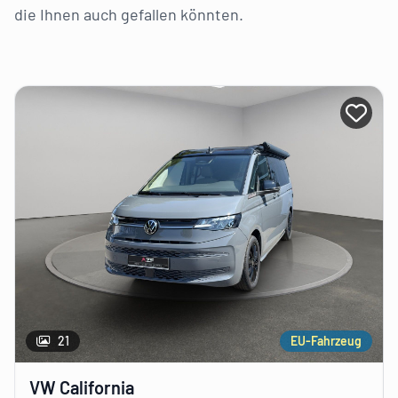
die Ihnen auch gefallen könnten.
i AZF Member anmelden
Bei A
21
EU-Fahrzeug
VW California